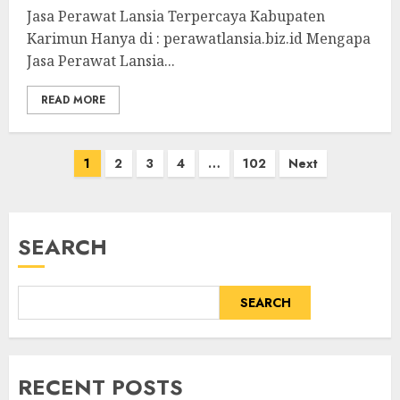
Jasa Perawat Lansia Terpercaya Kabupaten
Karimun Hanya di : perawatlansia.biz.id Mengapa
Jasa Perawat Lansia...
READ MORE
Posts
1
2
3
4
…
102
Next
pagination
SEARCH
SEARCH
RECENT POSTS