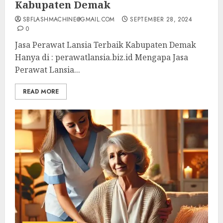
Kabupaten Demak
SBFLASHMACHINE@GMAIL.COM
SEPTEMBER 28, 2024
0
Jasa Perawat Lansia Terbaik Kabupaten Demak
Hanya di : perawatlansia.biz.id Mengapa Jasa
Perawat Lansia...
READ MORE