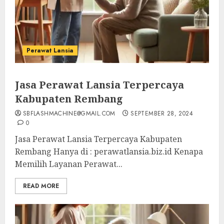
Perawat Lansia
Jasa Perawat Lansia Terpercaya
Kabupaten Rembang
SBFLASHMACHINE@GMAIL.COM
SEPTEMBER 28, 2024
0
Jasa Perawat Lansia Terpercaya Kabupaten
Rembang Hanya di : perawatlansia.biz.id Kenapa
Memilih Layanan Perawat...
READ MORE