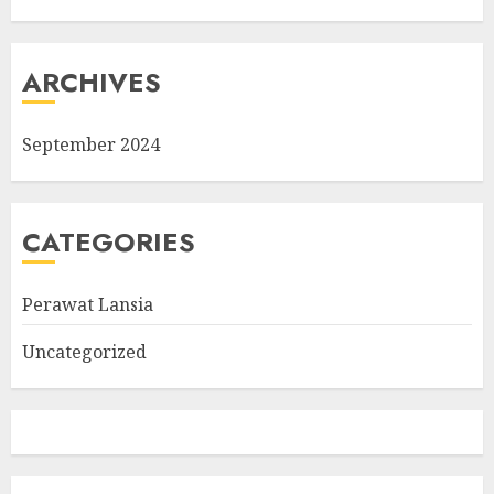
ARCHIVES
September 2024
CATEGORIES
Perawat Lansia
Uncategorized