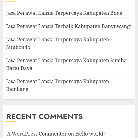
Jasa Perawat Lansia Terpercaya Kabupaten Bone
Jasa Perawat Lansia Terbaik Kabupaten Banyuwangi
Jasa Perawat Lansia Terpercaya Kabupaten
Situbondo
Jasa Perawat Lansia Terpercaya Kabupaten Sumba
Barat Daya
Jasa Perawat Lansia Terpercaya Kabupaten
Rembang
RECENT COMMENTS
A WordPress Commenter
on
Hello world!