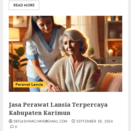
READ MORE
Perawat Lansia
Jasa Perawat Lansia Terpercaya
Kabupaten Karimun
SBFLASHMACHINE@GMAIL.COM
SEPTEMBER 28, 2024
0