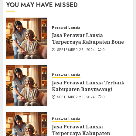
YOU MAY HAVE MISSED
Perawat Lansia
Jasa Perawat Lansia
Terpercaya Kabupaten Bone
SEPTEMBER 28, 2024
0
Perawat Lansia
Jasa Perawat Lansia Terbaik
Kabupaten Banyuwangi
SEPTEMBER 28, 2024
0
Perawat Lansia
Jasa Perawat Lansia
Terpercaya Kabupaten