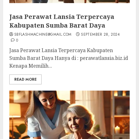
Jasa Perawat Lansia Terpercaya
Kabupaten Sumba Barat Daya
SBFLASHMACHINE@GMAIL.COM
SEPTEMBER 28, 2024
0
Jasa Perawat Lansia Terpercaya Kabupaten
Sumba Barat Daya Hanya di : perawatlansia.biz.id
Kenapa Memilih...
READ MORE