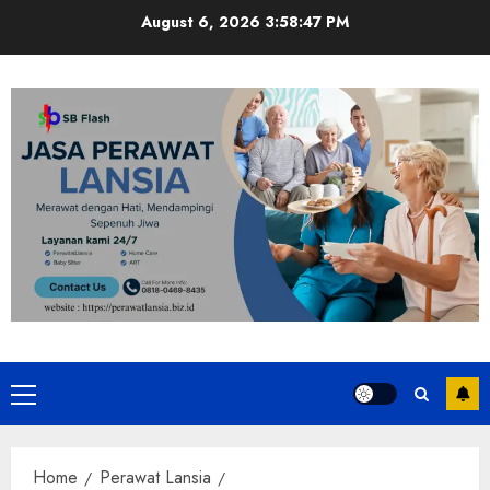
Skip
August 6, 2026
3:58:48 PM
to
content
Primary
Menu
Home
Perawat Lansia