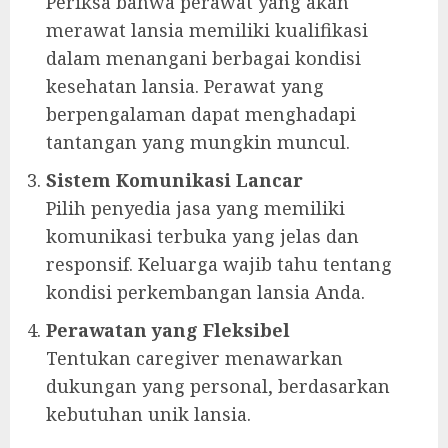
Periksa bahwa perawat yang akan
merawat lansia memiliki kualifikasi
dalam menangani berbagai kondisi
kesehatan lansia. Perawat yang
berpengalaman dapat menghadapi
tantangan yang mungkin muncul.
Sistem Komunikasi Lancar
Pilih penyedia jasa yang memiliki
komunikasi terbuka yang jelas dan
responsif. Keluarga wajib tahu tentang
kondisi perkembangan lansia Anda.
Perawatan yang Fleksibel
Tentukan caregiver menawarkan
dukungan yang personal, berdasarkan
kebutuhan unik lansia.