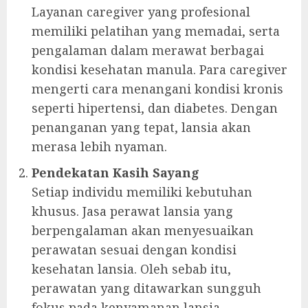
Layanan caregiver yang profesional
memiliki pelatihan yang memadai, serta
pengalaman dalam merawat berbagai
kondisi kesehatan manula. Para caregiver
mengerti cara menangani kondisi kronis
seperti hipertensi, dan diabetes. Dengan
penanganan yang tepat, lansia akan
merasa lebih nyaman.
Pendekatan Kasih Sayang
Setiap individu memiliki kebutuhan
khusus. Jasa perawat lansia yang
berpengalaman akan menyesuaikan
perawatan sesuai dengan kondisi
kesehatan lansia. Oleh sebab itu,
perawatan yang ditawarkan sungguh
fokus pada kenyamanan lansia.