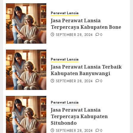
Perawat Lansia
Jasa Perawat Lansia
Terpercaya Kabupaten Bone
SEPTEMBER 28, 2024
0
Perawat Lansia
Jasa Perawat Lansia Terbaik
Kabupaten Banyuwangi
SEPTEMBER 28, 2024
0
Perawat Lansia
Jasa Perawat Lansia
Terpercaya Kabupaten
Situbondo
SEPTEMBER 28, 2024
0