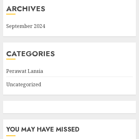
ARCHIVES
September 2024
CATEGORIES
Perawat Lansia
Uncategorized
YOU MAY HAVE MISSED