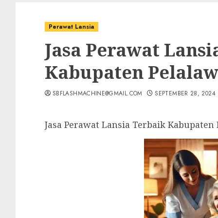
Perawat Lansia
Jasa Perawat Lansi
Kabupaten Pelala
SBFLASHMACHINE@GMAIL.COM
SEPTEMBER 28, 2024
Jasa Perawat Lansia Terbaik Kabupaten 