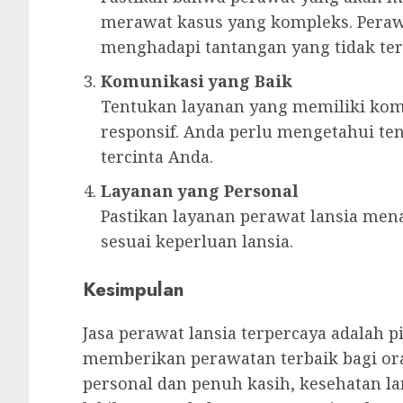
merawat kasus yang kompleks. Pera
menghadapi tantangan yang tidak ter
Komunikasi yang Baik
Tentukan layanan yang memiliki komu
responsif. Anda perlu mengetahui t
tercinta Anda.
Layanan yang Personal
Pastikan layanan perawat lansia me
sesuai keperluan lansia.
Kesimpulan
Jasa perawat lansia terpercaya adalah p
memberikan perawatan terbaik bagi ora
personal dan penuh kasih, kesehatan l