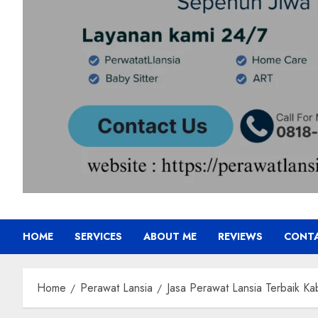
HOME
SERVICES
ABOUT ME
REVIEWS
CONT
Home
Perawat Lansia
Jasa Perawat Lansia Terbaik K