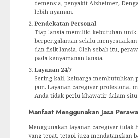
demensia, penyakit Alzheimer,. Deng
lebih nyaman.
Pendekatan Personal
Tiap lansia memiliki kebutuhan unik.
berpengalaman selalu menyesuaikan 
dan fisik lansia. Oleh sebab itu, pe
pada kenyamanan lansia.
Layanan 24/7
Sering kali, keluarga membutuhkan
jam. Layanan caregiver profesional
Anda tidak perlu khawatir dalam situ
Manfaat Menggunakan Jasa Perawat
Menggunakan layanan caregiver tidak 
yang tepat, tetapi juga mendatangkan b