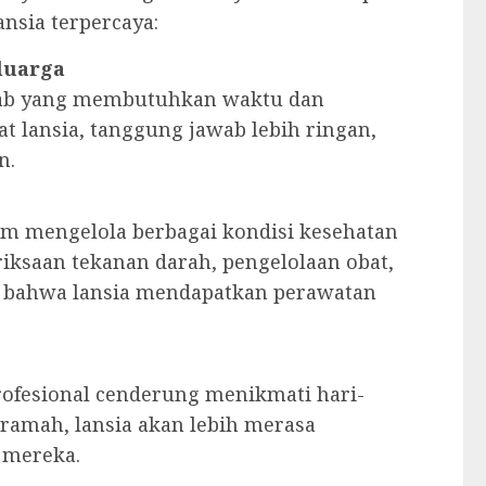
nsia terpercaya:
luarga
wab yang membutuhkan waktu dan
t lansia, tanggung jawab lebih ringan,
n.
am mengelola berbagai kondisi kesehatan
riksaan tekanan darah, pengelolaan obat,
in bahwa lansia mendapatkan perawatan
rofesional cenderung menikmati hari-
ramah, lansia akan lebih merasa
 mereka.