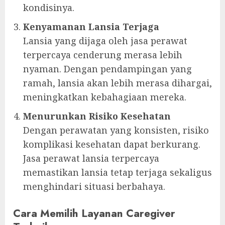
kondisinya.
Kenyamanan Lansia Terjaga
Lansia yang dijaga oleh jasa perawat
terpercaya cenderung merasa lebih
nyaman. Dengan pendampingan yang
ramah, lansia akan lebih merasa dihargai,
meningkatkan kebahagiaan mereka.
Menurunkan Risiko Kesehatan
Dengan perawatan yang konsisten, risiko
komplikasi kesehatan dapat berkurang.
Jasa perawat lansia terpercaya
memastikan lansia tetap terjaga sekaligus
menghindari situasi berbahaya.
Cara Memilih Layanan Caregiver