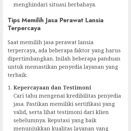
menghindari situasi berbahaya.
Tips Memilih Jasa Perawat Lansia
Terpercaya
Saat memilih jasa perawat lansia
terpercaya, ada beberapa faktor yang harus
dipertimbangkan. Inilah beberapa panduan
untuk memastikan penyedia layanan yang
terbaik:
Kepercayaan dan Testimoni
Cari tahu mengenai kredibilitas penyedia
jasa. Pastikan memiliki sertifikasi yang
valid, serta lihat testimoni dari klien
sebelumnya. Reputasi yang baik
menunjukkan kualitas layanan yang