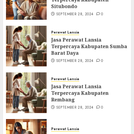
Situbondo
SEPTEMBER 28, 2024
0
Perawat Lansia
Jasa Perawat Lansia
Terpercaya Kabupaten Sumba
Barat Daya
SEPTEMBER 28, 2024
0
Perawat Lansia
Jasa Perawat Lansia
Terpercaya Kabupaten
Rembang
SEPTEMBER 28, 2024
0
Perawat Lansia