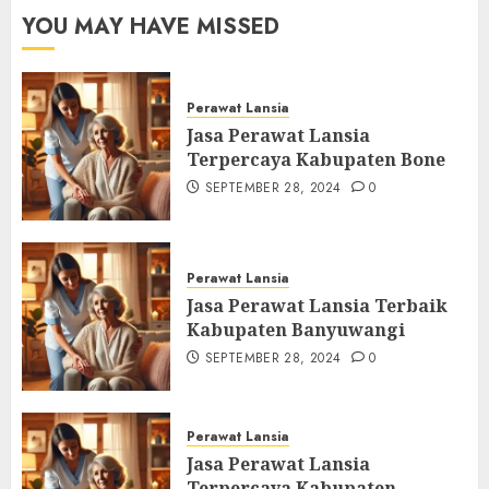
YOU MAY HAVE MISSED
Perawat Lansia
Jasa Perawat Lansia
Terpercaya Kabupaten Bone
SEPTEMBER 28, 2024
0
Perawat Lansia
Jasa Perawat Lansia Terbaik
Kabupaten Banyuwangi
SEPTEMBER 28, 2024
0
Perawat Lansia
Jasa Perawat Lansia
Terpercaya Kabupaten