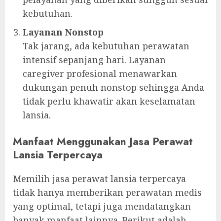
kebutuhan.
Layanan Nonstop
Tak jarang, ada kebutuhan perawatan
intensif sepanjang hari. Layanan
caregiver profesional menawarkan
dukungan penuh nonstop sehingga Anda
tidak perlu khawatir akan keselamatan
lansia.
Manfaat Menggunakan Jasa Perawat
Lansia Terpercaya
Memilih jasa perawat lansia terpercaya
tidak hanya memberikan perawatan medis
yang optimal, tetapi juga mendatangkan
banyak manfaat lainnya. Berikut adalah