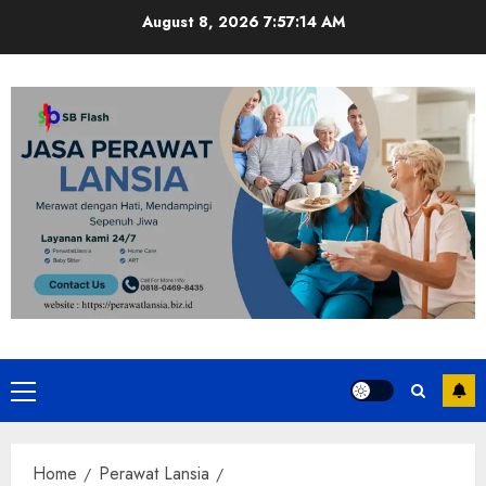
Skip
August 8, 2026
7:57:15 AM
to
content
Primary
Menu
Home
Perawat Lansia