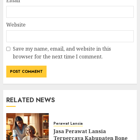
Email
*
Website
Save my name, email, and website in this
browser for the next time I comment.
RELATED NEWS
Perawat Lansia
Jasa Perawat Lansia
Terpercaya Kabupaten Bone