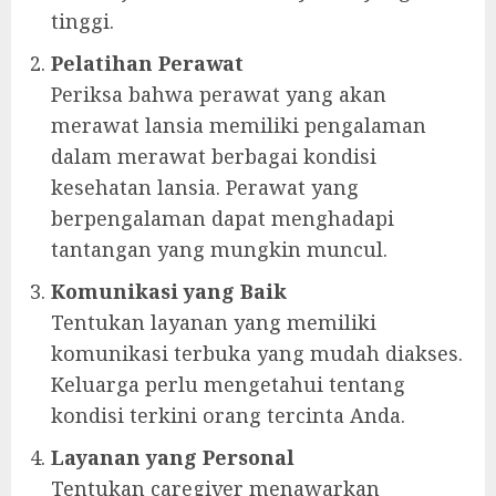
tinggi.
Pelatihan Perawat
Periksa bahwa perawat yang akan
merawat lansia memiliki pengalaman
dalam merawat berbagai kondisi
kesehatan lansia. Perawat yang
berpengalaman dapat menghadapi
tantangan yang mungkin muncul.
Komunikasi yang Baik
Tentukan layanan yang memiliki
komunikasi terbuka yang mudah diakses.
Keluarga perlu mengetahui tentang
kondisi terkini orang tercinta Anda.
Layanan yang Personal
Tentukan caregiver menawarkan