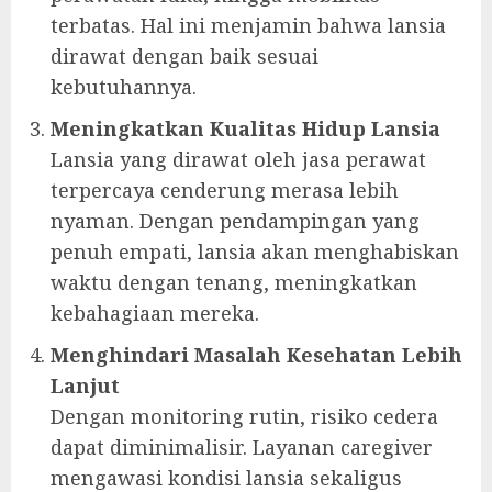
terbatas. Hal ini menjamin bahwa lansia
dirawat dengan baik sesuai
kebutuhannya.
Meningkatkan Kualitas Hidup Lansia
Lansia yang dirawat oleh jasa perawat
terpercaya cenderung merasa lebih
nyaman. Dengan pendampingan yang
penuh empati, lansia akan menghabiskan
waktu dengan tenang, meningkatkan
kebahagiaan mereka.
Menghindari Masalah Kesehatan Lebih
Lanjut
Dengan monitoring rutin, risiko cedera
dapat diminimalisir. Layanan caregiver
mengawasi kondisi lansia sekaligus