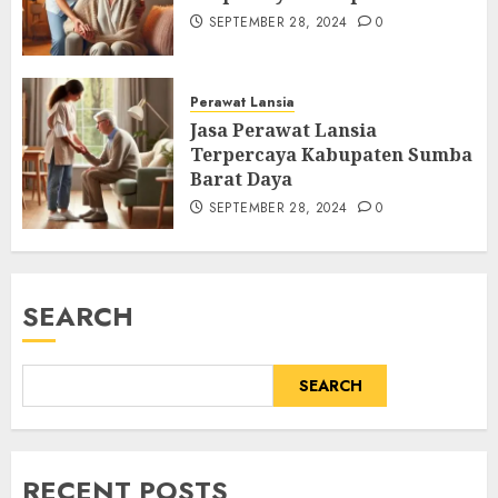
SEPTEMBER 28, 2024
0
Perawat Lansia
Jasa Perawat Lansia
Terpercaya Kabupaten Sumba
Barat Daya
SEPTEMBER 28, 2024
0
SEARCH
SEARCH
RECENT POSTS