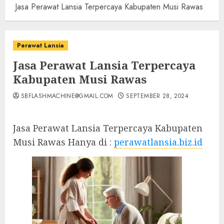
Jasa Perawat Lansia Terpercaya Kabupaten Musi Rawas
Perawat Lansia
Jasa Perawat Lansia Terpercaya
Kabupaten Musi Rawas
SBFLASHMACHINE@GMAIL.COM
SEPTEMBER 28, 2024
Jasa Perawat Lansia Terpercaya Kabupaten
Musi Rawas Hanya di :
perawatlansia.biz.id