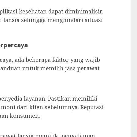
likasi kesehatan dapat diminimalisir.
 lansia sehingga menghindari situasi
erpercaya
caya, ada beberapa faktor yang wajib
 panduan untuk memilih jasa perawat
penyedia layanan. Pastikan memiliki
stimoni dari klien sebelumnya. Reputasi
yaan konsumen.
rawat lansia memiliki pengalaman