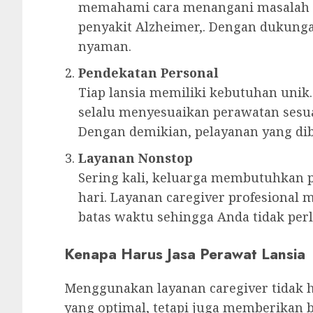
memahami cara menangani masalah ke
penyakit Alzheimer,. Dengan dukunga
nyaman.
Pendekatan Personal
Tiap lansia memiliki kebutuhan unik.
selalu menyesuaikan perawatan sesuai
Dengan demikian, pelayanan yang dib
Layanan Nonstop
Sering kali, keluarga membutuhkan
hari. Layanan caregiver profesiona
batas waktu sehingga Anda tidak perl
Kenapa Harus Jasa Perawat Lansia
Menggunakan layanan caregiver tidak 
yang optimal, tetapi juga memberikan 