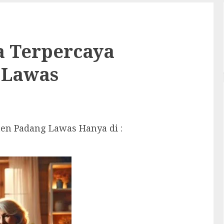
a Terpercaya
 Lawas
ten Padang Lawas Hanya di :