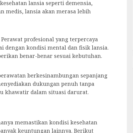
sehatan lansia seperti demensia,
n medis, lansia akan merasa lebih
 Perawat profesional yang terpercaya
 dengan kondisi mental dan fisik lansia.
erikan benar-benar sesuai kebutuhan.
 perawatan berkesinambungan sepanjang
l menyediakan dukungan penuh tanpa
u khawatir dalam situasi darurat.
hanya memastikan kondisi kesehatan
banyak keuntungan lainnya. Berikut