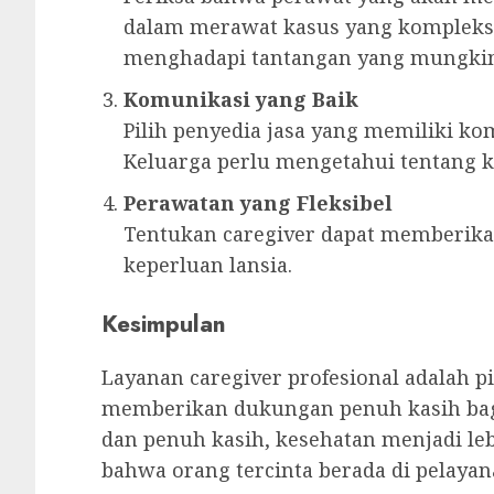
dalam merawat kasus yang kompleks
menghadapi tantangan yang mungki
Komunikasi yang Baik
Pilih penyedia jasa yang memiliki k
Keluarga perlu mengetahui tentang ko
Perawatan yang Fleksibel
Tentukan caregiver dapat memberika
keperluan lansia.
Kesimpulan
Layanan caregiver profesional adalah pi
memberikan dukungan penuh kasih bagi 
dan penuh kasih, kesehatan menjadi le
bahwa orang tercinta berada di pelayan