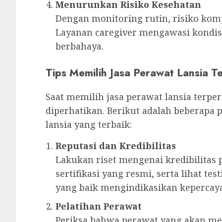
Menurunkan Risiko Kesehatan
Dengan monitoring rutin, risiko komp
Layanan caregiver mengawasi kondisi
berbahaya.
Tips Memilih Jasa Perawat Lansia T
Saat memilih jasa perawat lansia terper
diperhatikan. Berikut adalah beberapa
lansia yang terbaik:
Reputasi dan Kredibilitas
Lakukan riset mengenai kredibilitas 
sertifikasi yang resmi, serta lihat te
yang baik mengindikasikan keperca
Pelatihan Perawat
Periksa bahwa perawat yang akan me