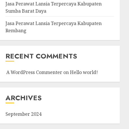
Jasa Perawat Lansia Terpercaya Kabupaten
Sumba Barat Daya
Jasa Perawat Lansia Terpercaya Kabupaten
Rembang
RECENT COMMENTS
A WordPress Commenter
on
Hello world!
ARCHIVES
September 2024