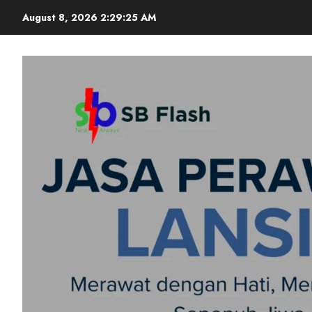
Skip
August 8, 2026
2:29:26 AM
to
content