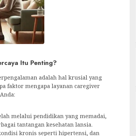
rcaya Itu Penting?
erpengalaman adalah hal krusial yang
apa faktor mengapa layanan caregiver
 Anda:
telah melalui pendidikan yang memadai,
bagai tantangan kesehatan lansia.
disi kronis seperti hipertensi, dan