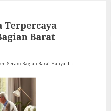
a Terpercaya
agian Barat
en Seram Bagian Barat Hanya di :