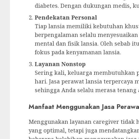
diabetes. Dengan dukungan medis, ku
Pendekatan Personal
Tiap lansia memiliki kebutuhan khus
berpengalaman selalu menyesuaikan 
mental dan fisik lansia. Oleh sebab 
fokus pada kenyamanan lansia.
Layanan Nonstop
Sering kali, keluarga membutuhkan
hari. Jasa perawat lansia terpercay
sehingga Anda selalu merasa tenang 
Manfaat Menggunakan Jasa Perawat
Menggunakan layanan caregiver tidak 
yang optimal, tetapi juga mendatangka