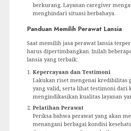
berkurang. Layanan caregiver mengaw
menghindari situasi berbahaya.
Panduan Memilih Perawat Lansia
Saat memilih jasa perawat lansia terpe
harus dipertimbangkan. Inilah beberap
lansia yang terbaik:
Kepercayaan dan Testimoni
Lakukan riset mengenai kredibilitas p
yang valid, serta lihat testimoni dari
mengindikasikan kualitas layanan yan
Pelatihan Perawat
Periksa bahwa perawat yang akan mer
menangani berbagai kondisi kesehat