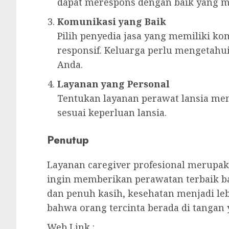
dapat merespons dengan baik yang 
Komunikasi yang Baik
Pilih penyedia jasa yang memiliki ko
responsif. Keluarga perlu mengetahu
Anda.
Layanan yang Personal
Tentukan layanan perawat lansia me
sesuai keperluan lansia.
Penutup
Layanan caregiver profesional merupaka
ingin memberikan perawatan terbaik bag
dan penuh kasih, kesehatan menjadi leb
bahwa orang tercinta berada di tangan 
Web Link :