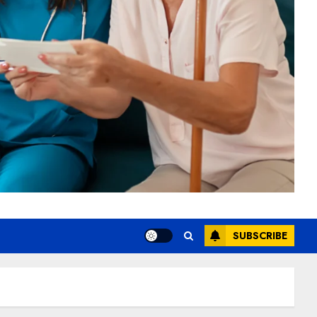
SUBSCRIBE