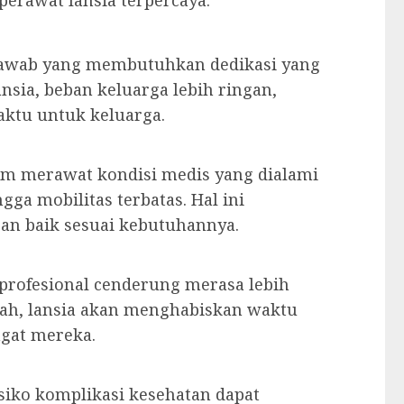
erawat lansia terpercaya:
awab yang membutuhkan dedikasi yang
ansia, beban keluarga lebih ringan,
aktu untuk keluarga.
am merawat kondisi medis yang dialami
gga mobilitas terbatas. Hal ini
an baik sesuai kebutuhannya.
 profesional cenderung merasa lebih
h, lansia akan menghabiskan waktu
gat mereka.
siko komplikasi kesehatan dapat