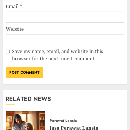
Email
*
Website
Save my name, email, and website in this
browser for the next time I comment.
RELATED NEWS
Perawat Lansia
Jasa Perawat Lansia