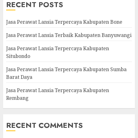
RECENT POSTS
Jasa Perawat Lansia Terpercaya Kabupaten Bone
Jasa Perawat Lansia Terbaik Kabupaten Banyuwangi
Jasa Perawat Lansia Terpercaya Kabupaten
Situbondo
Jasa Perawat Lansia Terpercaya Kabupaten Sumba
Barat Daya
Jasa Perawat Lansia Terpercaya Kabupaten
Rembang
RECENT COMMENTS