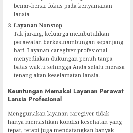
benar-benar fokus pada kenyamanan
lansia.
Layanan Nonstop
Tak jarang, keluarga membutuhkan
perawatan berkesinambungan sepanjang
hari. Layanan caregiver profesional
menyediakan dukungan penuh tanpa
batas waktu sehingga Anda selalu merasa
tenang akan keselamatan lansia.
Keuntungan Memakai Layanan Perawat
Lansia Profesional
Menggunakan layanan caregiver tidak
hanya memastikan kondisi kesehatan yang
tepat, tetapi juga mendatangkan banyak