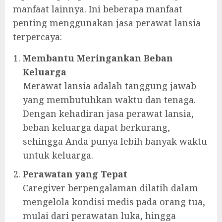
manfaat lainnya. Ini beberapa manfaat
penting menggunakan jasa perawat lansia
terpercaya:
Membantu Meringankan Beban
Keluarga
Merawat lansia adalah tanggung jawab
yang membutuhkan waktu dan tenaga.
Dengan kehadiran jasa perawat lansia,
beban keluarga dapat berkurang,
sehingga Anda punya lebih banyak waktu
untuk keluarga.
Perawatan yang Tepat
Caregiver berpengalaman dilatih dalam
mengelola kondisi medis pada orang tua,
mulai dari perawatan luka, hingga