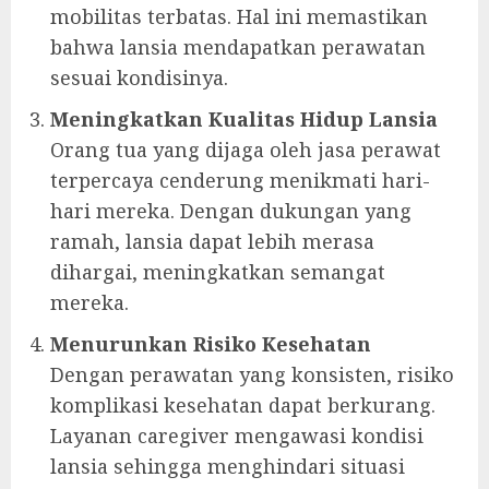
mobilitas terbatas. Hal ini memastikan
bahwa lansia mendapatkan perawatan
sesuai kondisinya.
Meningkatkan Kualitas Hidup Lansia
Orang tua yang dijaga oleh jasa perawat
terpercaya cenderung menikmati hari-
hari mereka. Dengan dukungan yang
ramah, lansia dapat lebih merasa
dihargai, meningkatkan semangat
mereka.
Menurunkan Risiko Kesehatan
Dengan perawatan yang konsisten, risiko
komplikasi kesehatan dapat berkurang.
Layanan caregiver mengawasi kondisi
lansia sehingga menghindari situasi