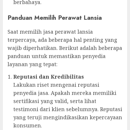
berbahaya.
Panduan Memilih Perawat Lansia
Saat memilih jasa perawat lansia
terpercaya, ada beberapa hal penting yang
wajib diperhatikan. Berikut adalah beberapa
panduan untuk memastikan penyedia
layanan yang tepat:
Reputasi dan Kredibilitas
Lakukan riset mengenai reputasi
penyedia jasa. Apakah mereka memiliki
sertifikasi yang valid, serta lihat
testimoni dari klien sebelumnya. Reputasi
yang teruji mengindikasikan kepercayaan
konsumen.