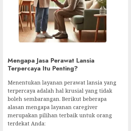
Mengapa Jasa Perawat Lansia
Terpercaya Itu Penting?
Menentukan layanan perawat lansia yang
terpercaya adalah hal krusial yang tidak
boleh sembarangan. Berikut beberapa
alasan mengapa layanan caregiver
merupakan pilihan terbaik untuk orang
terdekat Anda: