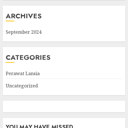
ARCHIVES
September 2024
CATEGORIES
Perawat Lansia
Uncategorized
YOU MAY HAVE MISSED