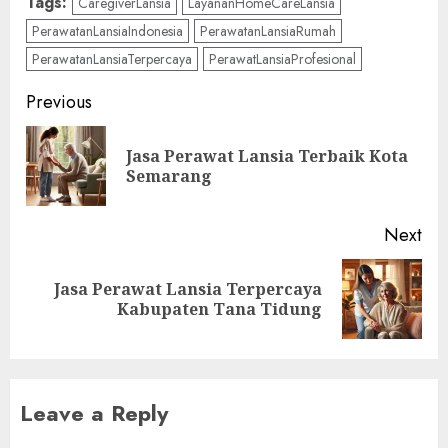
Tags:
CaregiverLansia
LayananHomeCareLansia
PerawatanLansiaIndonesia
PerawatanLansiaRumah
PerawatanLansiaTerpercaya
PerawatLansiaProfesional
Post
Previous
navigation
Jasa Perawat Lansia Terbaik Kota
Pre
Semarang
pos
Next
Jasa Perawat Lansia Terpercaya
Next
Kabupaten Tana Tidung
post:
Leave a Reply