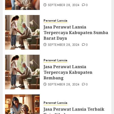
SEPTEMBER 28, 2024
0
Perawat Lansia
Jasa Perawat Lansia
Terpercaya Kabupaten Sumba
Barat Daya
SEPTEMBER 28, 2024
0
Perawat Lansia
Jasa Perawat Lansia
Terpercaya Kabupaten
Rembang
SEPTEMBER 28, 2024
0
Perawat Lansia
Jasa Perawat Lansia Terbaik