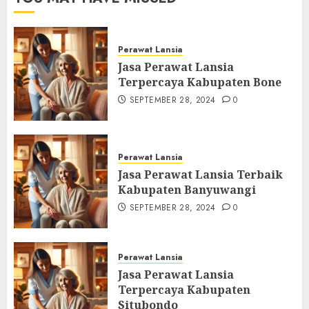
Perawat Lansia
Jasa Perawat Lansia
Terpercaya Kabupaten Bone
SEPTEMBER 28, 2024
0
Perawat Lansia
Jasa Perawat Lansia Terbaik
Kabupaten Banyuwangi
SEPTEMBER 28, 2024
0
Perawat Lansia
Jasa Perawat Lansia
Terpercaya Kabupaten
Situbondo