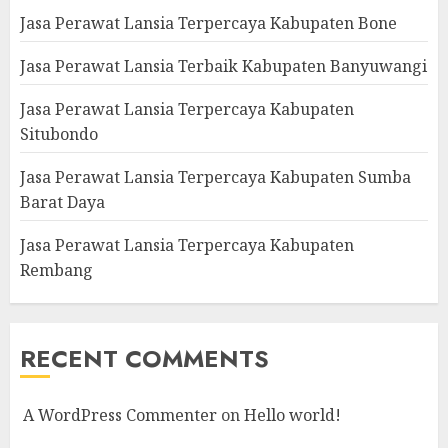
Jasa Perawat Lansia Terpercaya Kabupaten Bone
Jasa Perawat Lansia Terbaik Kabupaten Banyuwangi
Jasa Perawat Lansia Terpercaya Kabupaten
Situbondo
Jasa Perawat Lansia Terpercaya Kabupaten Sumba
Barat Daya
Jasa Perawat Lansia Terpercaya Kabupaten
Rembang
RECENT COMMENTS
A WordPress Commenter
on
Hello world!