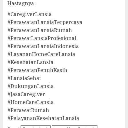
Hastagnya :
#CaregiverLansia
#PerawatanLansiaTerpercaya
#PerawatanLansiaRumah
#PerawatLansiaProfesional
#PerawatanLansiaIndonesia
#LayananHomeCareLansia
#KesehatanLansia
#PerawatanPenuhKasih
#LansiaSehat
#DukunganLansia
#JasaCaregiver
#HomeCareLansia
#PerawatRumah
#PelayananKesehatanLansia