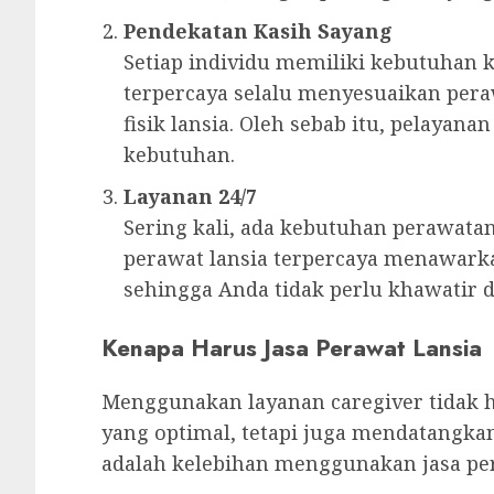
Pendekatan Kasih Sayang
Setiap individu memiliki kebutuhan k
terpercaya selalu menyesuaikan per
fisik lansia. Oleh sebab itu, pelayan
kebutuhan.
Layanan 24/7
Sering kali, ada kebutuhan perawata
perawat lansia terpercaya menawark
sehingga Anda tidak perlu khawatir d
Kenapa Harus Jasa Perawat Lansia
Menggunakan layanan caregiver tidak
yang optimal, tetapi juga mendatangka
adalah kelebihan menggunakan jasa per