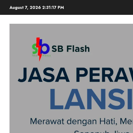
Skip
August 7, 2026
2:31:19 PM
to
content