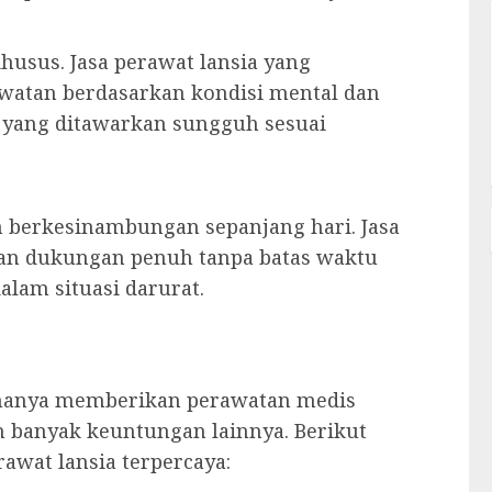
husus. Jasa perawat lansia yang
awatan berdasarkan kondisi mental dan
an yang ditawarkan sungguh sesuai
n berkesinambungan sepanjang hari. Jasa
an dukungan penuh tanpa batas waktu
alam situasi darurat.
 hanya memberikan perawatan medis
n banyak keuntungan lainnya. Berikut
awat lansia terpercaya: