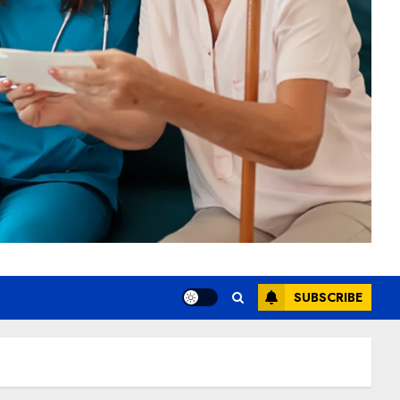
SUBSCRIBE