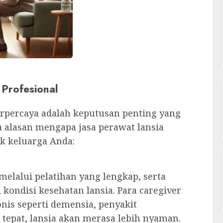
 Profesional
erpercaya adalah keputusan penting yang
a alasan mengapa jasa perawat lansia
uk keluarga Anda:
melalui pelatihan yang lengkap, serta
ondisi kesehatan lansia. Para caregiver
nis seperti demensia, penyakit
tepat, lansia akan merasa lebih nyaman.