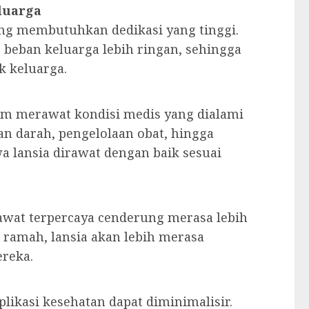
luarga
ang membutuhkan dedikasi yang tinggi.
, beban keluarga lebih ringan, sehingga
k keluarga.
am merawat kondisi medis yang dialami
an darah, pengelolaan obat, hingga
wa lansia dirawat dengan baik sesuai
rawat terpercaya cenderung merasa lebih
amah, lansia akan lebih merasa
reka.
likasi kesehatan dapat diminimalisir.