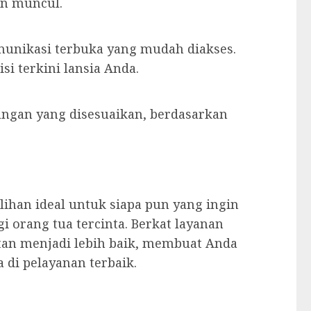
n muncul.
omunikasi terbuka yang mudah diakses.
i terkini lansia Anda.
ngan yang disesuaikan, berdasarkan
lihan ideal untuk siapa pun yang ingin
orang tua tercinta. Berkat layanan
tan menjadi lebih baik, membuat Anda
 di pelayanan terbaik.