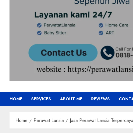
HOME
SERVICES
ABOUT ME
REVIEWS
CONT
Home
Perawat Lansia
Jasa Perawat Lansia Terpercay