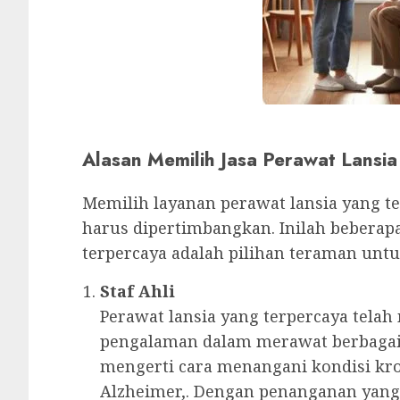
Alasan Memilih Jasa Perawat Lansia
Memilih layanan perawat lansia yang t
harus dipertimbangkan. Inilah beberap
terpercaya adalah pilihan teraman unt
Staf Ahli
Perawat lansia yang terpercaya telah 
pengalaman dalam merawat berbagai k
mengerti cara menangani kondisi kro
Alzheimer,. Dengan penanganan yang 