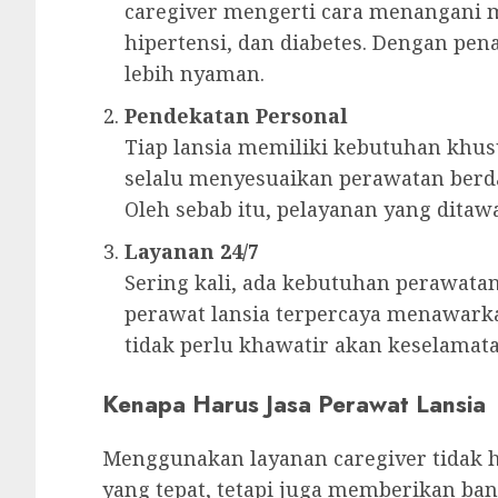
caregiver mengerti cara menangani m
hipertensi, dan diabetes. Dengan pen
lebih nyaman.
Pendekatan Personal
Tiap lansia memiliki kebutuhan khusu
selalu menyesuaikan perawatan berdas
Oleh sebab itu, pelayanan yang dita
Layanan 24/7
Sering kali, ada kebutuhan perawata
perawat lansia terpercaya menawark
tidak perlu khawatir akan keselamata
Kenapa Harus Jasa Perawat Lansia
Menggunakan layanan caregiver tidak
yang tepat, tetapi juga memberikan ban