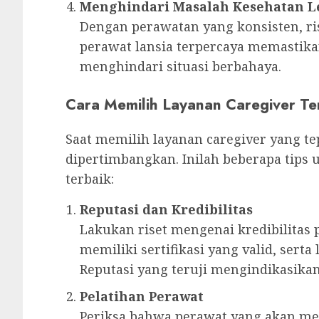
Menghindari Masalah Kesehatan L
Dengan perawatan yang konsisten, ris
perawat lansia terpercaya memastikan
menghindari situasi berbahaya.
Cara Memilih Layanan Caregiver Te
Saat memilih layanan caregiver yang te
dipertimbangkan. Inilah beberapa tips 
terbaik:
Reputasi dan Kredibilitas
Lakukan riset mengenai kredibilitas
memiliki sertifikasi yang valid, serta
Reputasi yang teruji mengindikasik
Pelatihan Perawat
Periksa bahwa perawat yang akan me