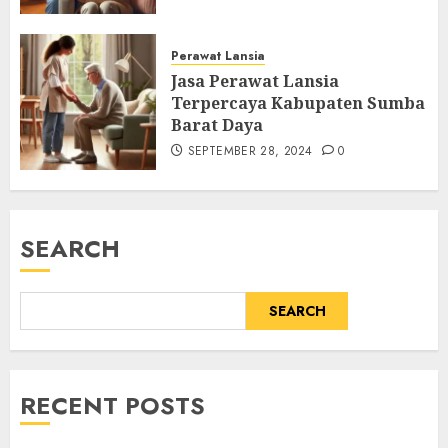
Perawat Lansia
Jasa Perawat Lansia
Terpercaya Kabupaten Sumba
Barat Daya
SEPTEMBER 28, 2024
0
SEARCH
SEARCH
RECENT POSTS