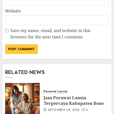
Website
Save my name, email, and website in this
browser for the next time I comment.
RELATED NEWS
Perawat Lansia
Jasa Perawat Lansia
Terpercaya Kabupaten Bone
SEPTEMBER 28, 2024
0