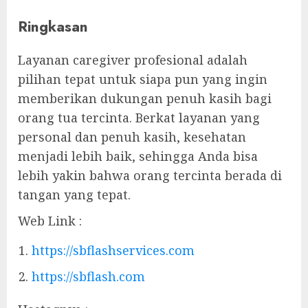
Ringkasan
Layanan caregiver profesional adalah
pilihan tepat untuk siapa pun yang ingin
memberikan dukungan penuh kasih bagi
orang tua tercinta. Berkat layanan yang
personal dan penuh kasih, kesehatan
menjadi lebih baik, sehingga Anda bisa
lebih yakin bahwa orang tercinta berada di
tangan yang tepat.
Web Link :
https://sbflashservices.com
https://sbflash.com