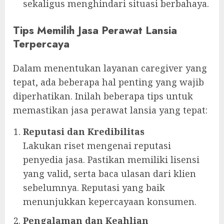
sekaligus menghindari situasi berbahaya.
Tips Memilih Jasa Perawat Lansia
Terpercaya
Dalam menentukan layanan caregiver yang
tepat, ada beberapa hal penting yang wajib
diperhatikan. Inilah beberapa tips untuk
memastikan jasa perawat lansia yang tepat:
Reputasi dan Kredibilitas
Lakukan riset mengenai reputasi
penyedia jasa. Pastikan memiliki lisensi
yang valid, serta baca ulasan dari klien
sebelumnya. Reputasi yang baik
menunjukkan kepercayaan konsumen.
Pengalaman dan Keahlian