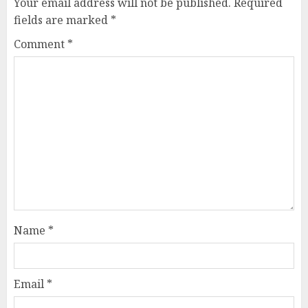
Your email address will not be published.
Required
fields are marked
*
Comment
*
Name
*
Email
*