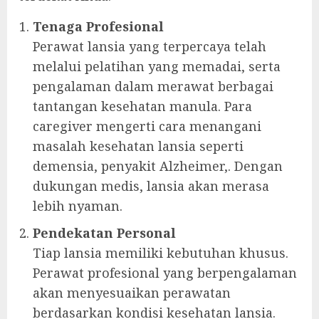
Tenaga Profesional
Perawat lansia yang terpercaya telah
melalui pelatihan yang memadai, serta
pengalaman dalam merawat berbagai
tantangan kesehatan manula. Para
caregiver mengerti cara menangani
masalah kesehatan lansia seperti
demensia, penyakit Alzheimer,. Dengan
dukungan medis, lansia akan merasa
lebih nyaman.
Pendekatan Personal
Tiap lansia memiliki kebutuhan khusus.
Perawat profesional yang berpengalaman
akan menyesuaikan perawatan
berdasarkan kondisi kesehatan lansia.